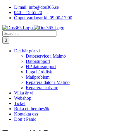
Skip
E-mail: info@dos365.se
to
040 – 15 65 20
content
Öppet vardagar kl. 09:00-17:00
Facebook
YouTube
LinkedIn
Instagram
Search
for:
Det här gör vi
Datorservice i Malmö
Datorsupport
HP datorsupport
Laga hårddisk
Mailproblem
Reparera dator i Malmö
Reparera skrivare
Vilka är vi
Webshop
Ticket
Boka ett hembesök
Kontakta oss
Don’t Panic