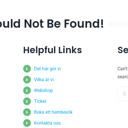
ould Not Be Found!
Helpful Links
Se
Det här gör vi
Can'
sear
Vilka är vi
Sear
Webshop
for:
Ticket
Boka ett hembesök
Kontakta oss