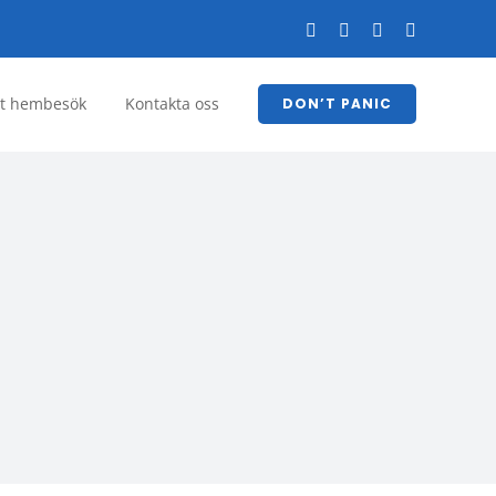
Facebook
YouTube
LinkedIn
Instagram
tt hembesök
Kontakta oss
DON’T PANIC