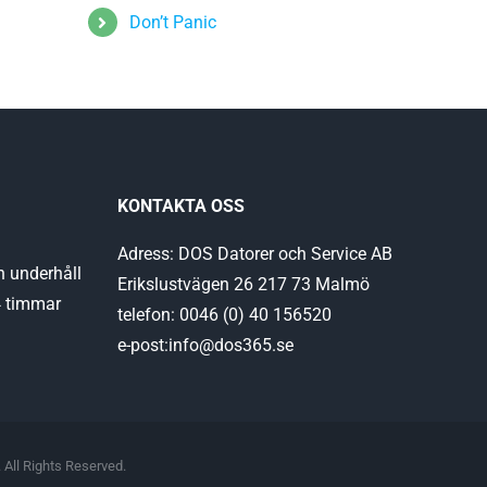
Don’t Panic
KONTAKTA OSS
Adress: DOS Datorer och Service AB
h underhåll
Erikslustvägen 26 217 73 Malmö
4 timmar
telefon: 0046 (0) 40 156520
e-post:info@dos365.se
 All Rights Reserved.