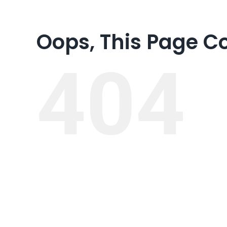
Oops, This Page C
404