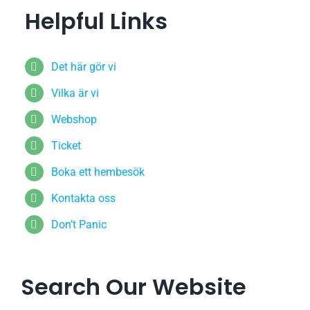
Helpful Links
Det här gör vi
Vilka är vi
Webshop
Ticket
Boka ett hembesök
Kontakta oss
Don’t Panic
Search Our Website