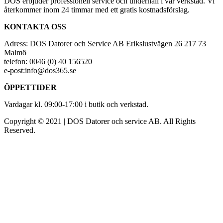
DOS erbjuder professionell service och underhåll i vår verkstad. Vi
återkommer inom 24 timmar med ett gratis kostnadsförslag.
KONTAKTA OSS
Adress: DOS Datorer och Service AB Erikslustvägen 26 217 73
Malmö
telefon: 0046 (0) 40 156520
e-post:info@dos365.se
ÖPPETTIDER
Vardagar kl. 09:00-17:00 i butik och verkstad.
Copyright © 2021 | DOS Datorer och service AB. All Rights
Reserved.
Facebook
YouTube
LinkedIn
Instagram