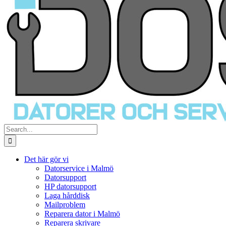
Search
for:
Det här gör vi
Datorservice i Malmö
Datorsupport
HP datorsupport
Laga hårddisk
Mailproblem
Reparera dator i Malmö
Reparera skrivare