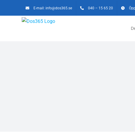
Skip
E-mail: info@dos365.se
040 – 15 65 20
Öpp
to
content
De