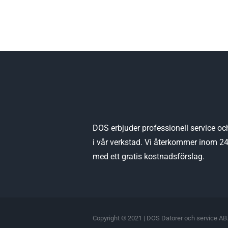
DOS erbjuder professionell service oc
i vår verkstad. Vi återkommer inom 2
med ett gratis kostnadsförslag.
Copyright © 2021 | DOS Datorer och service AB.