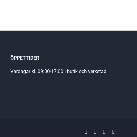
ÖPPETTIDER
Vardagar kl. 09:00-17:00 i butik och verkstad.
Facebook
YouTube
LinkedIn
Instagram