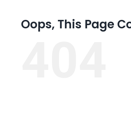
Oops, This Page C
404