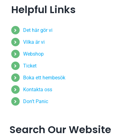
Helpful Links
Det här gör vi
Vilka är vi
Webshop
Ticket
Boka ett hembesök
Kontakta oss
Don’t Panic
Search Our Website