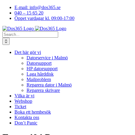
Skip
E-mail: info@dos365.se
to
040 – 15 65 20
content
Öppet vardagar kl. 09:00-17:00
Facebook
YouTube
LinkedIn
Instagram
Search
for:
Det här gör vi
Datorservice i Malmö
Datorsupport
HP datorsupport
Laga hårddisk
Mailproblem
Reparera dator i Malmö
Reparera skrivare
Vilka är vi
Webshop
Ticket
Boka ett hembesök
Kontakta oss
Don’t Panic