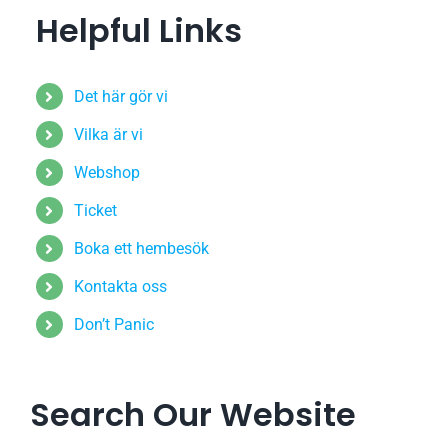
Helpful Links
Det här gör vi
Vilka är vi
Webshop
Ticket
Boka ett hembesök
Kontakta oss
Don’t Panic
Search Our Website