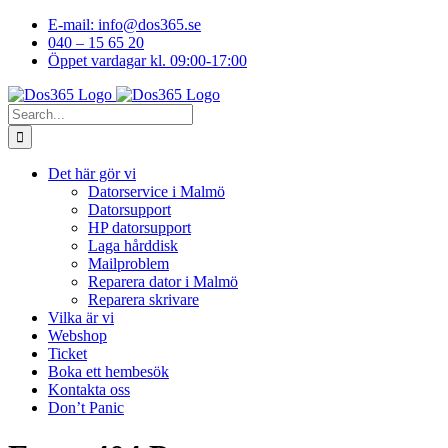
Skip
E-mail: info@dos365.se
to
040 – 15 65 20
content
Öppet vardagar kl. 09:00-17:00
Facebook
YouTube
LinkedIn
Instagram
Search
for:
Det här gör vi
Datorservice i Malmö
Datorsupport
HP datorsupport
Laga hårddisk
Mailproblem
Reparera dator i Malmö
Reparera skrivare
Vilka är vi
Webshop
Ticket
Boka ett hembesök
Kontakta oss
Don’t Panic