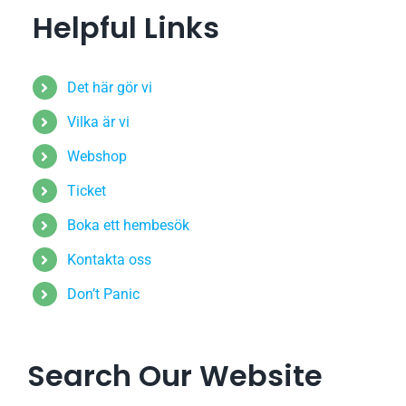
Helpful Links
Det här gör vi
Vilka är vi
Webshop
Ticket
Boka ett hembesök
Kontakta oss
Don’t Panic
Search Our Website