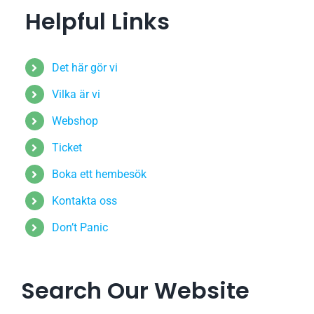
Helpful Links
Det här gör vi
Vilka är vi
Webshop
Ticket
Boka ett hembesök
Kontakta oss
Don’t Panic
Search Our Website