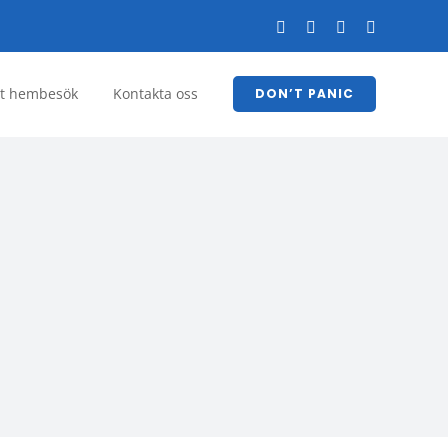
Facebook
YouTube
LinkedIn
Instagram
tt hembesök
Kontakta oss
DON’T PANIC