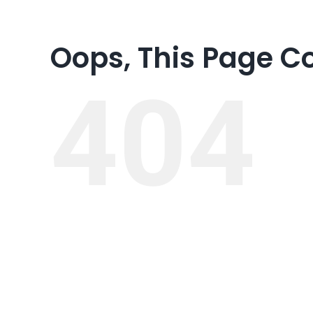
Oops, This Page C
404