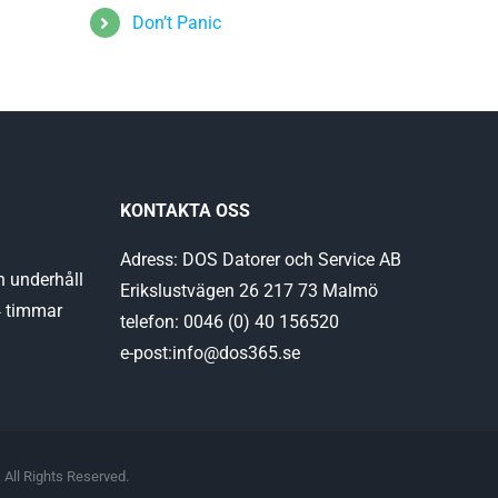
Don’t Panic
KONTAKTA OSS
Adress: DOS Datorer och Service AB
h underhåll
Erikslustvägen 26 217 73 Malmö
4 timmar
telefon: 0046 (0) 40 156520
e-post:info@dos365.se
 All Rights Reserved.