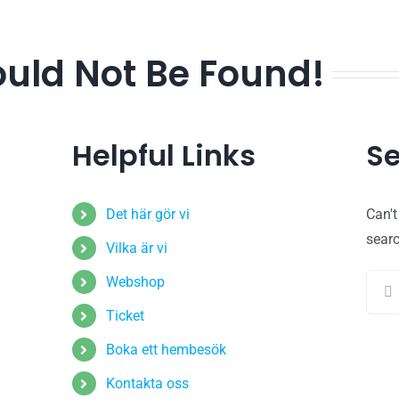
ould Not Be Found!
Helpful Links
Se
Det här gör vi
Can'
sear
Vilka är vi
Sear
Webshop
for:
Ticket
Boka ett hembesök
Kontakta oss