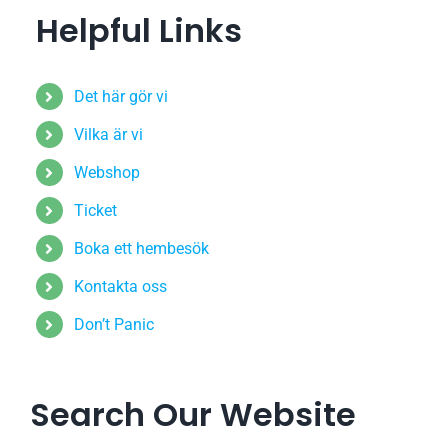
Helpful Links
Det här gör vi
Vilka är vi
Webshop
Ticket
Boka ett hembesök
Kontakta oss
Don’t Panic
Search Our Website