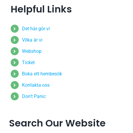
Helpful Links
Det här gör vi
Vilka är vi
Webshop
Ticket
Boka ett hembesök
Kontakta oss
Don’t Panic
Search Our Website