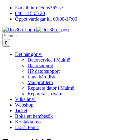
Skip
E-mail: info@dos365.se
to
040 – 15 65 20
content
Öppet vardagar kl. 09:00-17:00
Facebook
YouTube
LinkedIn
Instagram
Search
for:
Det här gör vi
Datorservice i Malmö
Datorsupport
HP datorsupport
Laga hårddisk
Mailproblem
Reparera dator i Malmö
Reparera skrivare
Vilka är vi
Webshop
Ticket
Boka ett hembesök
Kontakta oss
Don’t Panic