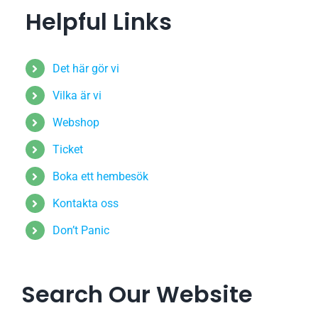
Helpful Links
Det här gör vi
Vilka är vi
Webshop
Ticket
Boka ett hembesök
Kontakta oss
Don’t Panic
Search Our Website