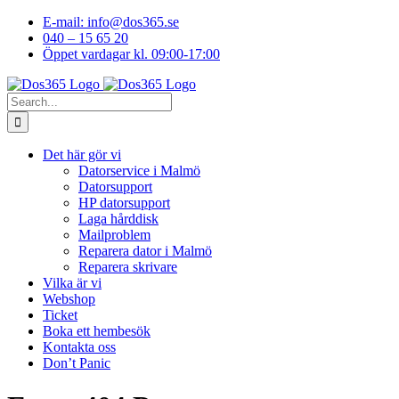
Skip
E-mail: info@dos365.se
to
040 – 15 65 20
content
Öppet vardagar kl. 09:00-17:00
Facebook
YouTube
LinkedIn
Instagram
Search
for:
Det här gör vi
Datorservice i Malmö
Datorsupport
HP datorsupport
Laga hårddisk
Mailproblem
Reparera dator i Malmö
Reparera skrivare
Vilka är vi
Webshop
Ticket
Boka ett hembesök
Kontakta oss
Don’t Panic