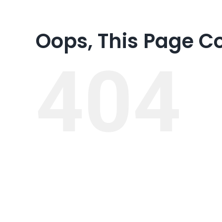
Oops, This Page C
404