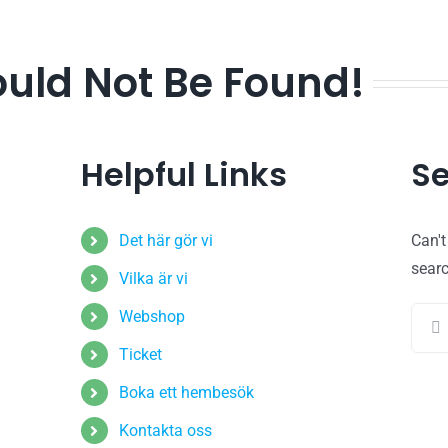
ould Not Be Found!
Helpful Links
Se
Det här gör vi
Can'
sear
Vilka är vi
Sear
Webshop
for:
Ticket
Boka ett hembesök
Kontakta oss