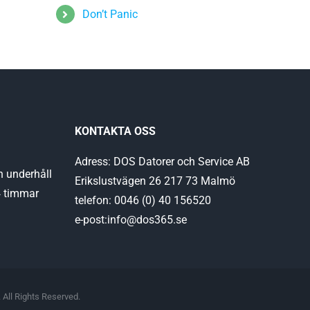
Don’t Panic
KONTAKTA OSS
Adress: DOS Datorer och Service AB
h underhåll
Erikslustvägen 26 217 73 Malmö
4 timmar
telefon: 0046 (0) 40 156520
e-post:info@dos365.se
 All Rights Reserved.