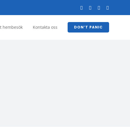
Facebook
YouTube
LinkedIn
Instagram
tt hembesök
Kontakta oss
DON’T PANIC