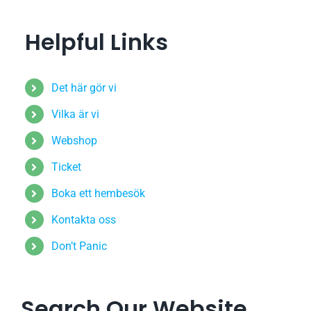
Helpful Links
Det här gör vi
Vilka är vi
Webshop
Ticket
Boka ett hembesök
Kontakta oss
Don’t Panic
Search Our Website