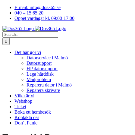
Skip
E-mail: info@dos365.se
to
040 – 15 65 20
content
Öppet vardagar kl. 09:00-17:00
Facebook
YouTube
LinkedIn
Instagram
Search
for:
Det här gör vi
Datorservice i Malmö
Datorsupport
HP datorsupport
Laga hårddisk
Mailproblem
Reparera dator i Malmö
Reparera skrivare
Vilka är vi
Webshop
Ticket
Boka ett hembesök
Kontakta oss
Don’t Panic