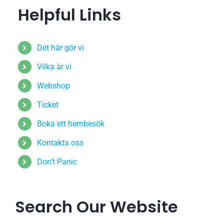
Helpful Links
Det här gör vi
Vilka är vi
Webshop
Ticket
Boka ett hembesök
Kontakta oss
Don’t Panic
Search Our Website