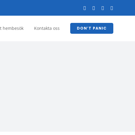
Facebook
YouTube
LinkedIn
Instagram
tt hembesök
Kontakta oss
DON’T PANIC