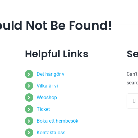
ould Not Be Found!
Helpful Links
Se
Det här gör vi
Can'
sear
Vilka är vi
Sear
Webshop
for:
Ticket
Boka ett hembesök
Kontakta oss