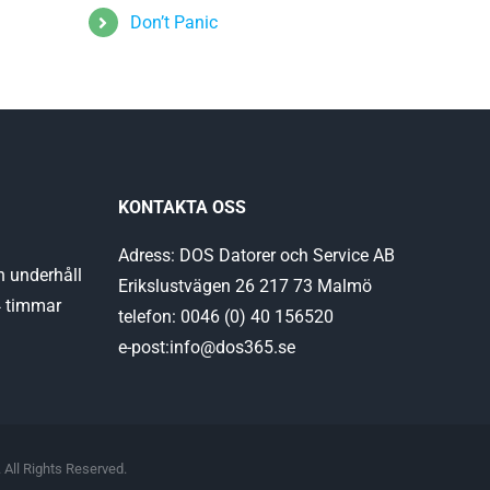
Don’t Panic
KONTAKTA OSS
Adress: DOS Datorer och Service AB
h underhåll
Erikslustvägen 26 217 73 Malmö
4 timmar
telefon: 0046 (0) 40 156520
e-post:info@dos365.se
 All Rights Reserved.