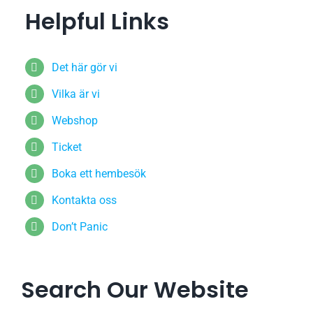
Helpful Links
Det här gör vi
Vilka är vi
Webshop
Ticket
Boka ett hembesök
Kontakta oss
Don’t Panic
Search Our Website