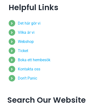
Helpful Links
Det här gör vi
Vilka är vi
Webshop
Ticket
Boka ett hembesök
Kontakta oss
Don’t Panic
Search Our Website