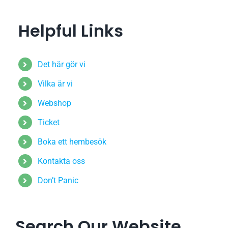
Helpful Links
Det här gör vi
Vilka är vi
Webshop
Ticket
Boka ett hembesök
Kontakta oss
Don’t Panic
Search Our Website