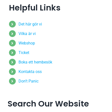
Helpful Links
Det här gör vi
Vilka är vi
Webshop
Ticket
Boka ett hembesök
Kontakta oss
Don’t Panic
Search Our Website