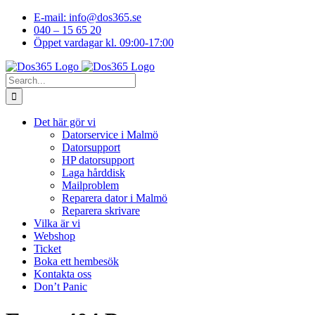
Skip
E-mail: info@dos365.se
to
040 – 15 65 20
content
Öppet vardagar kl. 09:00-17:00
Facebook
YouTube
LinkedIn
Instagram
Search
for:
Det här gör vi
Datorservice i Malmö
Datorsupport
HP datorsupport
Laga hårddisk
Mailproblem
Reparera dator i Malmö
Reparera skrivare
Vilka är vi
Webshop
Ticket
Boka ett hembesök
Kontakta oss
Don’t Panic