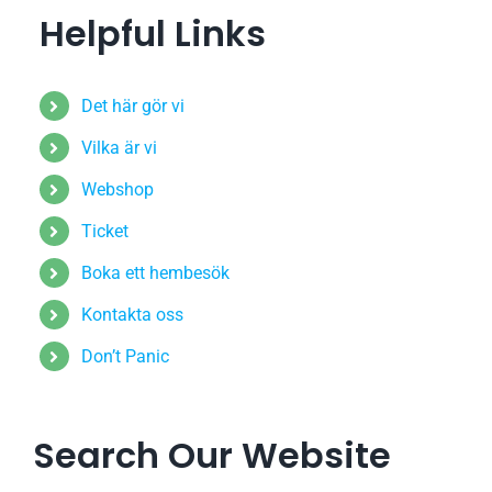
Helpful Links
Det här gör vi
Vilka är vi
Webshop
Ticket
Boka ett hembesök
Kontakta oss
Don’t Panic
Search Our Website