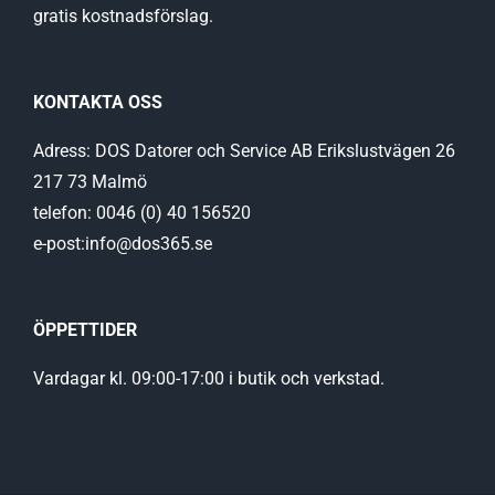
gratis kostnadsförslag.
KONTAKTA OSS
Adress: DOS Datorer och Service AB Erikslustvägen 26
217 73 Malmö
telefon: 0046 (0) 40 156520
e-post:info@dos365.se
ÖPPETTIDER
Vardagar kl. 09:00-17:00 i butik och verkstad.