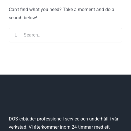
Can't find what you need? Take a moment and do a
search below!
Search
for:
DOS erbjuder professionell service och underhåll i vår
verkstad. Vi återkommer inom 24 timmar med ett