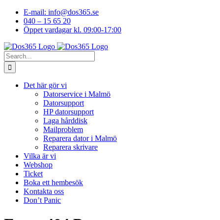
Skip
E-mail: info@dos365.se
to
040 – 15 65 20
content
Öppet vardagar kl. 09:00-17:00
Facebook
YouTube
LinkedIn
Instagram
Search
for:
Det här gör vi
Datorservice i Malmö
Datorsupport
HP datorsupport
Laga hårddisk
Mailproblem
Reparera dator i Malmö
Reparera skrivare
Vilka är vi
Webshop
Ticket
Boka ett hembesök
Kontakta oss
Don’t Panic