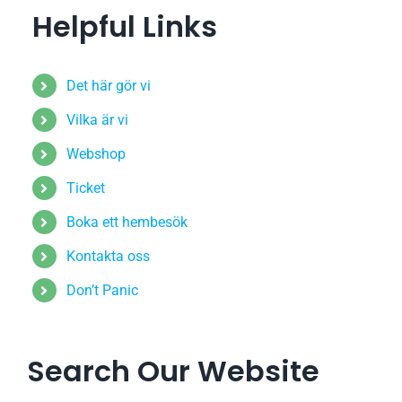
Helpful Links
Det här gör vi
Vilka är vi
Webshop
Ticket
Boka ett hembesök
Kontakta oss
Don’t Panic
Search Our Website