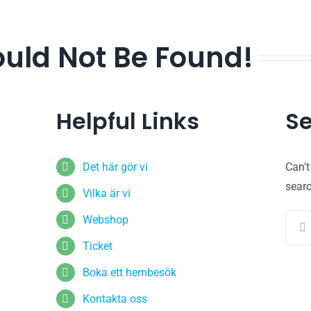
ould Not Be Found!
Helpful Links
Se
Det här gör vi
Can'
sear
Vilka är vi
Sear
Webshop
for:
Ticket
Boka ett hembesök
Kontakta oss