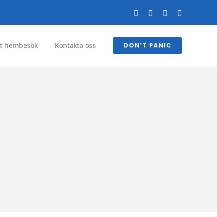
Facebook
YouTube
LinkedIn
Instagram
tt hembesök
Kontakta oss
DON’T PANIC