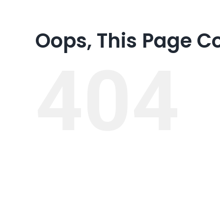
Oops, This Page C
404