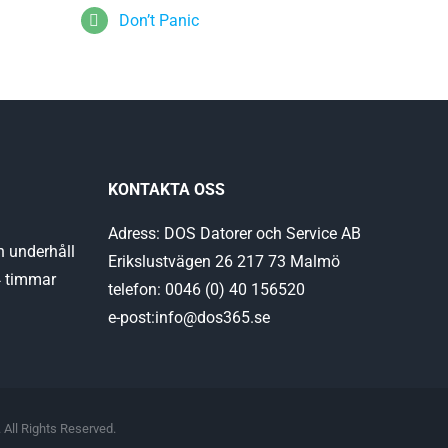
Don’t Panic
KONTAKTA OSS
Adress: DOS Datorer och Service AB
h underhåll
Erikslustvägen 26 217 73 Malmö
4 timmar
telefon: 0046 (0) 40 156520
e-post:info@dos365.se
 All Rights Reserved.